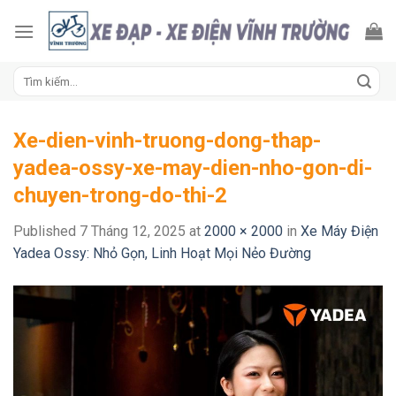
Skip
to
content
Tìm
kiếm:
Xe-dien-vinh-truong-dong-thap-
yadea-ossy-xe-may-dien-nho-gon-di-
chuyen-trong-do-thi-2
Published
7 Tháng 12, 2025
at
2000 × 2000
in
Xe Máy Điện
Yadea Ossy: Nhỏ Gọn, Linh Hoạt Mọi Nẻo Đường