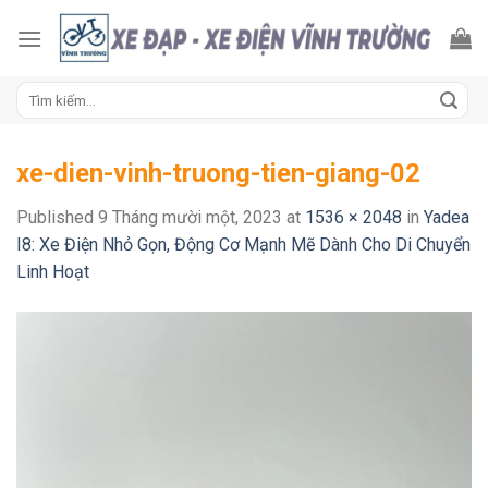
Skip
to
content
Tìm
kiếm:
xe-dien-vinh-truong-tien-giang-02
Published
9 Tháng mười một, 2023
at
1536 × 2048
in
Yadea
I8: Xe Điện Nhỏ Gọn, Động Cơ Mạnh Mẽ Dành Cho Di Chuyển
Linh Hoạt