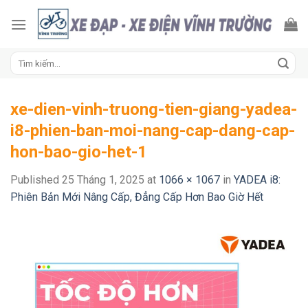
Skip
to
content
Tìm
kiếm:
xe-dien-vinh-truong-tien-giang-yadea-
i8-phien-ban-moi-nang-cap-dang-cap-
hon-bao-gio-het-1
Published
25 Tháng 1, 2025
at
1066 × 1067
in
YADEA i8:
Phiên Bản Mới Nâng Cấp, Đẳng Cấp Hơn Bao Giờ Hết