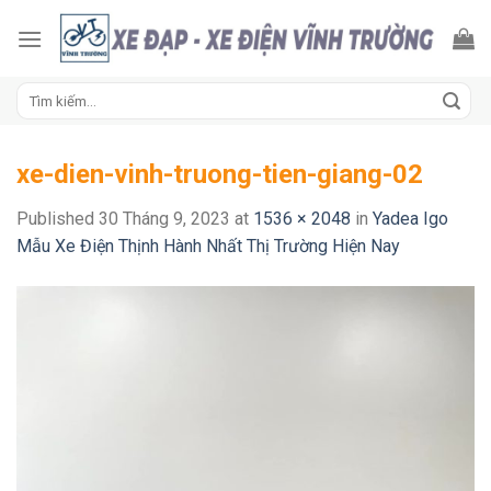
Skip
to
content
Tìm
kiếm:
xe-dien-vinh-truong-tien-giang-02
Published
30 Tháng 9, 2023
at
1536 × 2048
in
Yadea Igo
Mẫu Xe Điện Thịnh Hành Nhất Thị Trường Hiện Nay