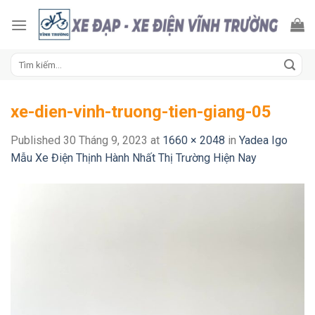
Skip
to
content
Tìm
kiếm:
xe-dien-vinh-truong-tien-giang-05
Published
30 Tháng 9, 2023
at
1660 × 2048
in
Yadea Igo
Mẫu Xe Điện Thịnh Hành Nhất Thị Trường Hiện Nay