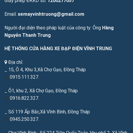
Giấy phép ĐKKD số:
1200277057
Email:
xemayvinhtruong@gmail.com
Người đại diện theo pháp luật của công ty: Ông
Hàng
Nguyễn Thanh Trung
HỆ THỐNG CỬA HÀNG XE ĐẠP ĐIỆN VĨNH TRUNG
Địa chỉ:
_ 15, Ô 4, Khu 3,Xã Chợ Gạo, Đồng Tháp
0915.111.327.
_ Ô1, khu 2, Xã Chợ Gạo, Đồng Tháp
0916.822.327.
_ Số 119 Ấp Bắc,Xã Vĩnh Bình, Đồng Tháp
0945.250.327.
_ Chợ Vĩnh Bình ; Số 224 Trần Quốc Toản, khu phố 2, Xã Vĩnh