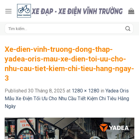
Skip
to
content
Tìm
kiếm:
Xe-dien-vinh-truong-dong-thap-
yadea-oris-mau-xe-dien-toi-uu-cho-
nhu-cau-tiet-kiem-chi-tieu-hang-ngay-
3
Published
30 Tháng 8, 2025
at
1280 × 1280
in
Yadea Oris
Mẫu Xe Điện Tối Ưu Cho Nhu Cầu Tiết Kiệm Chi Tiêu Hằng
Ngày