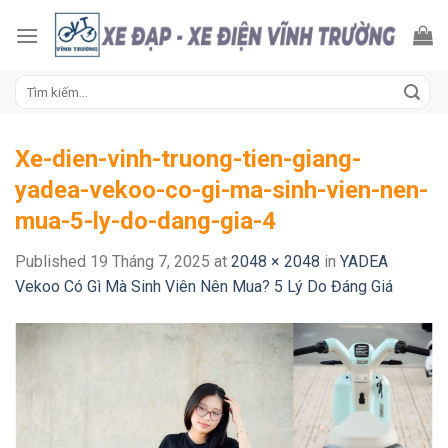
Skip
to
content
Tìm
kiếm:
Xe-dien-vinh-truong-tien-giang-
yadea-vekoo-co-gi-ma-sinh-vien-nen-
mua-5-ly-do-dang-gia-4
Published
19 Tháng 7, 2025
at
2048 × 2048
in
YADEA
Vekoo Có Gì Mà Sinh Viên Nên Mua? 5 Lý Do Đáng Giá