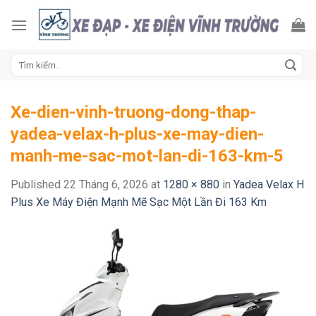
Skip
to
content
Tìm
kiếm:
Xe-dien-vinh-truong-dong-thap-
yadea-velax-h-plus-xe-may-dien-
manh-me-sac-mot-lan-di-163-km-5
Published
22 Tháng 6, 2026
at
1280 × 880
in
Yadea Velax H
Plus Xe Máy Điện Mạnh Mẽ Sạc Một Lần Đi 163 Km