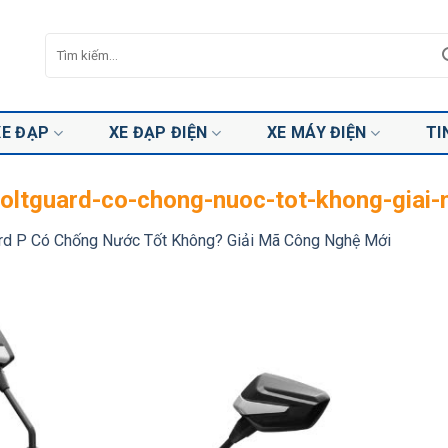
Tìm
kiếm:
XE ĐẠP
XE ĐẠP ĐIỆN
XE MÁY ĐIỆN
TI
-voltguard-co-chong-nuoc-tot-khong-giai
rd P Có Chống Nước Tốt Không? Giải Mã Công Nghệ Mới