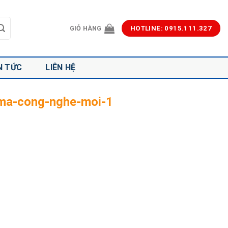
GIỎ HÀNG
HOTLINE: 0915.111.327
N TỨC
LIÊN HỆ
-ma-cong-nghe-moi-1