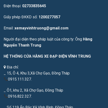
Điện thoại:
02733835645
Giấy phép ĐKKD số:
1200277057
Email:
xemayvinhtruong@gmail.com
Người đại diện theo pháp luật của công ty: Ông
Hàng
Nguyễn Thanh Trung
HỆ THỐNG CỬA HÀNG XE ĐẠP ĐIỆN VĨNH TRUNG
Địa chỉ:
_ 15, Ô 4, Khu 3,Xã Chợ Gạo, Đồng Tháp
0915.111.327.
_ Ô1, khu 2, Xã Chợ Gạo, Đồng Tháp
0916.822.327.
_ Số 119 Ấp Bắc,Xã Vĩnh Bình, Đồng Tháp