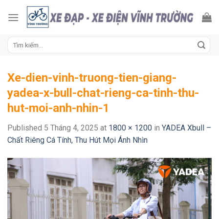
Skip
to
content
Tìm
kiếm:
Xe-dien-vinh-truong-tien-giang-
yadea-x-bull-chat-rieng-ca-tinh-thu-
hut-moi-anh-nhin-1
Published
5 Tháng 4, 2025
at
1800 × 1200
in
YADEA Xbull –
Chất Riêng Cá Tính, Thu Hút Mọi Ánh Nhìn