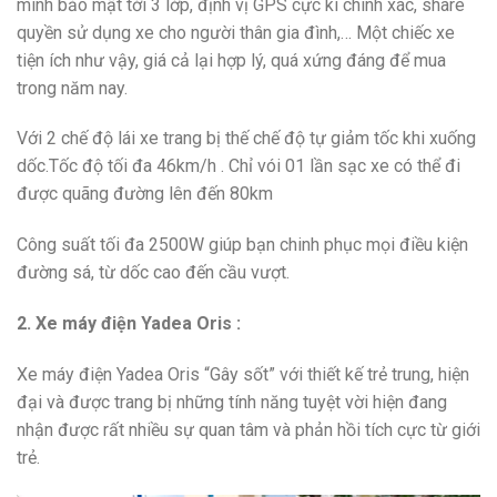
minh bảo mật tới 3 lớp, định vị GPS cực kì chính xác, share
quyền sử dụng xe cho người thân gia đình,… Một chiếc xe
tiện ích như vậy, giá cả lại hợp lý, quá xứng đáng để mua
trong năm nay.
Với 2 chế độ lái xe trang bị thế chế độ tự giảm tốc khi xuống
dốc.Tốc độ tối đa 46km/h . Chỉ vói 01 lần sạc xe có thể đi
được quãng đường lên đến 80km
Công suất tối đa 2500W giúp bạn chinh phục mọi điều kiện
đường sá, từ dốc cao đến cầu vượt.
2. Xe máy điện Yadea Oris :
Xe máy điện Yadea Oris “Gây sốt” với thiết kế trẻ trung, hiện
đại và được trang bị những tính năng tuyệt vời hiện đang
nhận được rất nhiều sự quan tâm và phản hồi tích cực từ giới
trẻ.