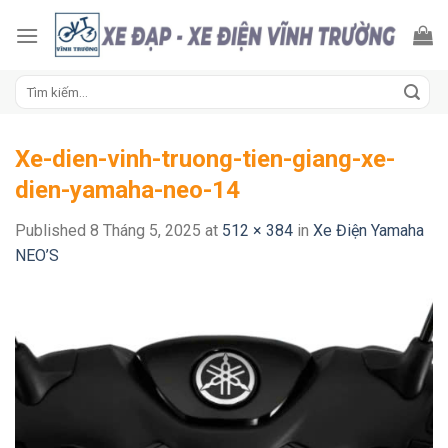
Skip
to
content
Tìm
kiếm:
Xe-dien-vinh-truong-tien-giang-xe-
dien-yamaha-neo-14
Published
8 Tháng 5, 2025
at
512 × 384
in
Xe Điện Yamaha
NEO’S