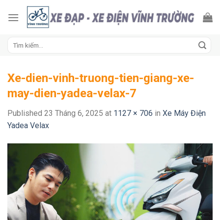
Skip
to
content
Tìm
kiếm:
Xe-dien-vinh-truong-tien-giang-xe-
may-dien-yadea-velax-7
Published
23 Tháng 6, 2025
at
1127 × 706
in
Xe Máy Điện
Yadea Velax