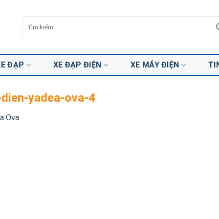
Tìm
kiếm:
XE ĐẠP
XE ĐẠP ĐIỆN
XE MÁY ĐIỆN
TI
-dien-yadea-ova-4
a Ova