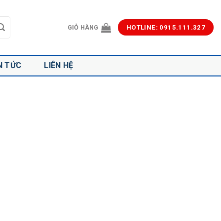
GIỎ HÀNG
HOTLINE: 0915.111.327
N TỨC
LIÊN HỆ