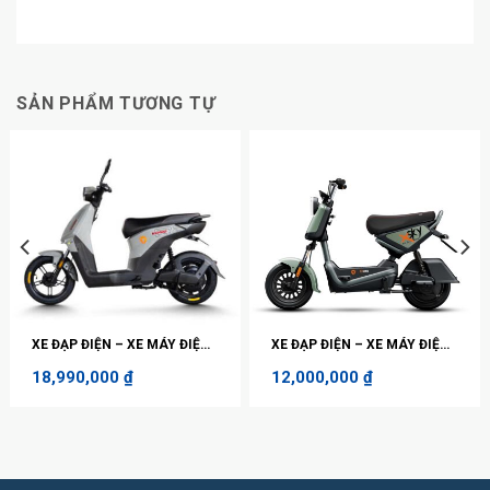
SẢN PHẨM TƯƠNG TỰ
XE ĐẠP ĐIỆN – XE MÁY ĐIỆN
XE ĐẠP ĐIỆN – XE MÁY ĐIỆN
YADEA VEKOO H
YADEA X-SKY
18,990,000
₫
12,000,000
₫