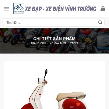
Skip
to
content
Tìm
kiếm:
CHI TIẾT SẢN PHẨM
TRANG CHỦ
/
XE MÁY ĐIỆN
/
YADEA