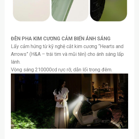
ĐÈN PHA KIM CƯƠNG CẢM BIẾN ÁNH SÁNG
Lấy cảm hứng từ kỹ nghệ cắt kim cương “Hearts and
Arrows” (H&A – trái tim và mũi tên) cho ánh sáng lấp
lánh.
Vòng sáng 210000cd rực rỡ, dẫn lối trong đêm.