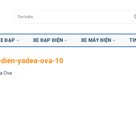
Tìm
kiếm:
XE ĐẠP
XE ĐẠP ĐIỆN
XE MÁY ĐIỆN
TI
-dien-yadea-ova-10
a Ova