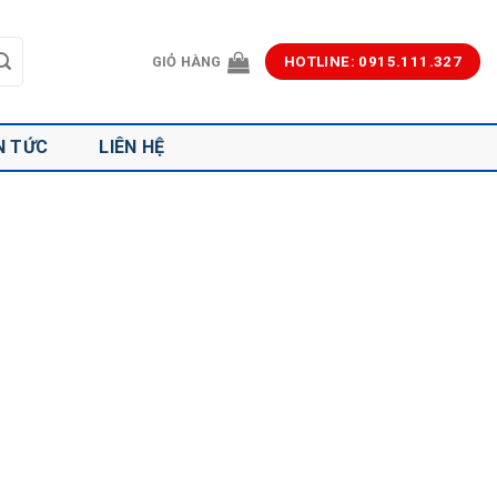
GIỎ HÀNG
HOTLINE: 0915.111.327
N TỨC
LIÊN HỆ