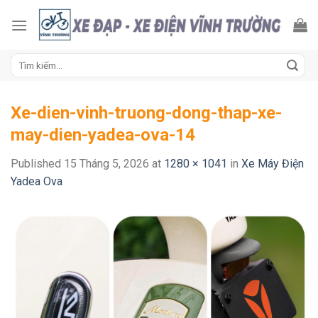
Skip
to
content
Tìm
kiếm:
Xe-dien-vinh-truong-dong-thap-xe-
may-dien-yadea-ova-14
Published
15 Tháng 5, 2026
at
1280 × 1041
in
Xe Máy Điện
Yadea Ova