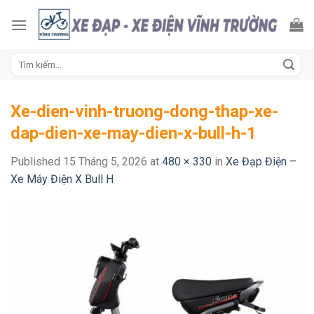
Skip
to
content
Tìm
kiếm:
Xe-dien-vinh-truong-dong-thap-xe-
dap-dien-xe-may-dien-x-bull-h-1
Published
15 Tháng 5, 2026
at
480 × 330
in
Xe Đạp Điện –
Xe Máy Điện X Bull H