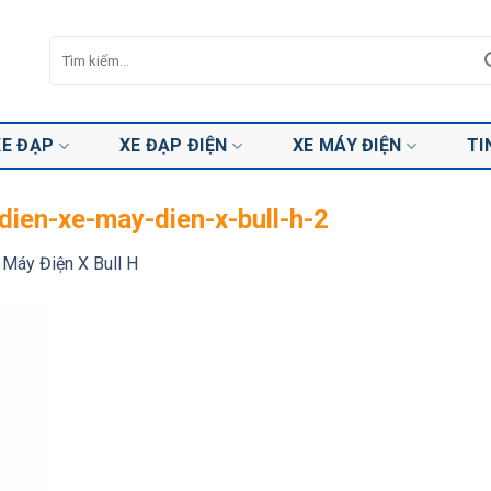
Tìm
kiếm:
XE ĐẠP
XE ĐẠP ĐIỆN
XE MÁY ĐIỆN
TI
dien-xe-may-dien-x-bull-h-2
Máy Điện X Bull H