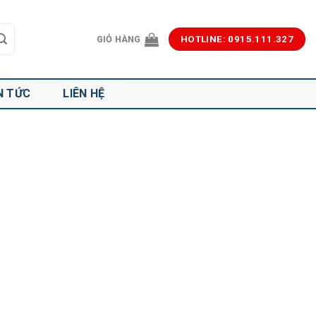
GIỎ HÀNG
HOTLINE: 0915.111.327
N TỨC
LIÊN HỆ