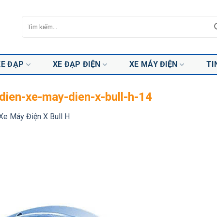
Tìm
kiếm:
XE ĐẠP
XE ĐẠP ĐIỆN
XE MÁY ĐIỆN
TI
dien-xe-may-dien-x-bull-h-14
Xe Máy Điện X Bull H