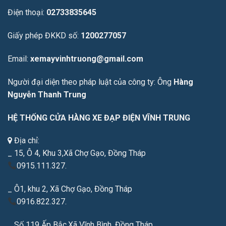
Điện thoại:
02733835645
Giấy phép ĐKKD số:
1200277057
Email:
xemayvinhtruong@gmail.com
Người đại diện theo pháp luật của công ty: Ông
Hàng
Nguyễn Thanh Trung
HỆ THỐNG CỬA HÀNG XE ĐẠP ĐIỆN VĨNH TRUNG
Địa chỉ:
_ 15, Ô 4, Khu 3,Xã Chợ Gạo, Đồng Tháp
0915.111.327.
_ Ô1, khu 2, Xã Chợ Gạo, Đồng Tháp
0916.822.327.
_ Số 119 Ấp Bắc,Xã Vĩnh Bình, Đồng Tháp