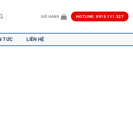
GIỎ HÀNG
HOTLINE: 0915.111.327
N TỨC
LIÊN HỆ