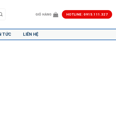
GIỎ HÀNG
HOTLINE: 0915.111.327
N TỨC
LIÊN HỆ