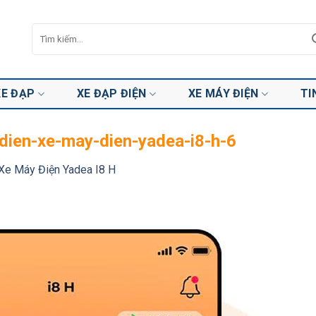
Tìm
kiếm:
XE ĐẠP
XE ĐẠP ĐIỆN
XE MÁY ĐIỆN
TI
dien-xe-may-dien-yadea-i8-h-6
Xe Máy Điện Yadea I8 H