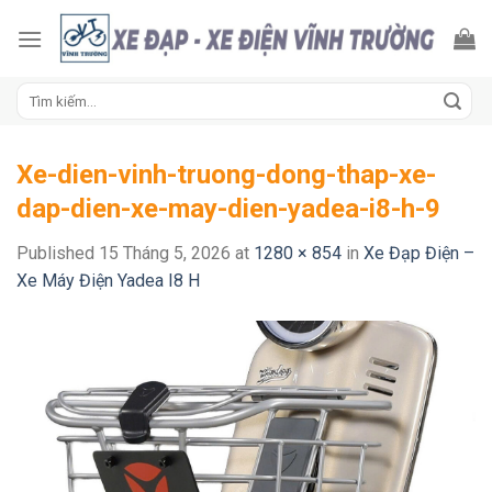
Skip
to
content
Tìm
kiếm:
Xe-dien-vinh-truong-dong-thap-xe-
dap-dien-xe-may-dien-yadea-i8-h-9
Published
15 Tháng 5, 2026
at
1280 × 854
in
Xe Đạp Điện –
Xe Máy Điện Yadea I8 H