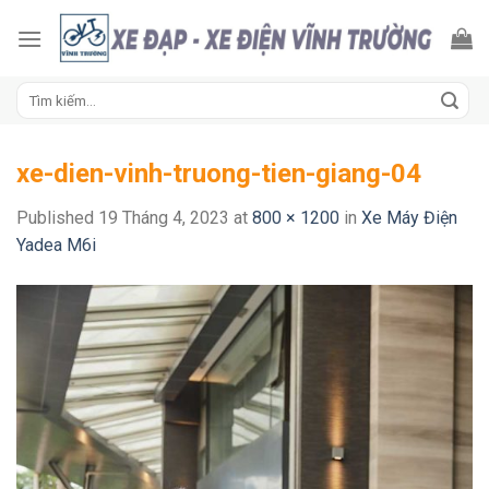
Skip
to
content
Tìm
kiếm:
xe-dien-vinh-truong-tien-giang-04
Published
19 Tháng 4, 2023
at
800 × 1200
in
Xe Máy Điện
Yadea M6i