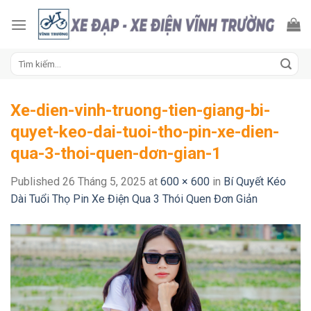
Skip
to
content
Tìm
kiếm:
Xe-dien-vinh-truong-tien-giang-bi-
quyet-keo-dai-tuoi-tho-pin-xe-dien-
qua-3-thoi-quen-dơn-gian-1
Published
26 Tháng 5, 2025
at
600 × 600
in
Bí Quyết Kéo
Dài Tuổi Thọ Pin Xe Điện Qua 3 Thói Quen Đơn Giản