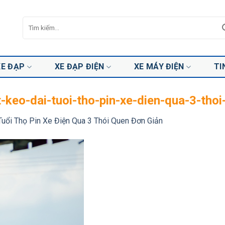
Tìm
kiếm:
XE ĐẠP
XE ĐẠP ĐIỆN
XE MÁY ĐIỆN
TI
t-keo-dai-tuoi-tho-pin-xe-dien-qua-3-tho
Tuổi Thọ Pin Xe Điện Qua 3 Thói Quen Đơn Giản