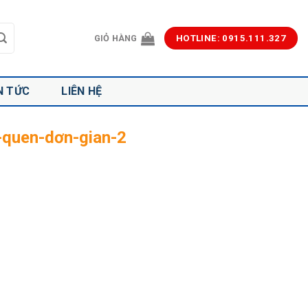
GIỎ HÀNG
HOTLINE: 0915.111.327
N TỨC
LIÊN HỆ
i-quen-dơn-gian-2