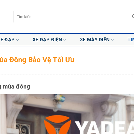
Tìm
kiếm:
XE ĐẠP
XE ĐẠP ĐIỆN
XE MÁY ĐIỆN
TI
ùa Đông Bảo Vệ Tối Ưu
ng mùa đông