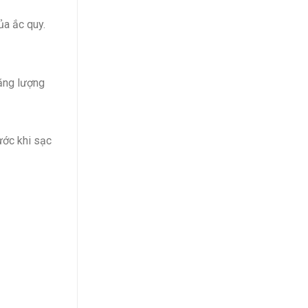
ủa ắc quy.
năng lượng
ước khi sạc