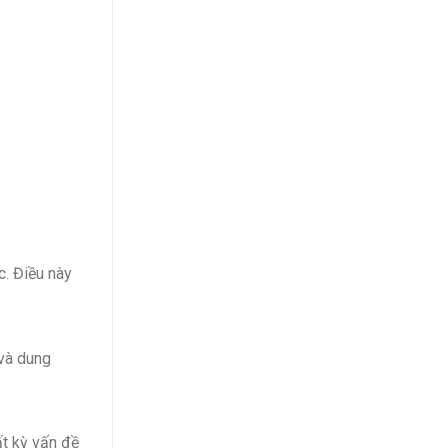
. Điều này
 và dung
ất kỳ vấn đề