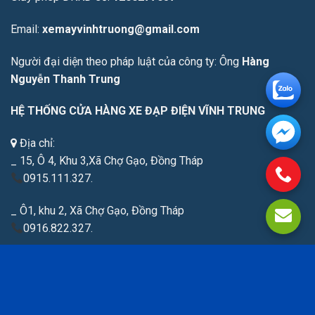
Email:
xemayvinhtruong@gmail.com
Người đại diện theo pháp luật của công ty: Ông
Hàng
Nguyễn Thanh Trung
HỆ THỐNG CỬA HÀNG XE ĐẠP ĐIỆN VĨNH TRUNG
Địa chỉ:
_ 15, Ô 4, Khu 3,Xã Chợ Gạo, Đồng Tháp
0915.111.327.
_ Ô1, khu 2, Xã Chợ Gạo, Đồng Tháp
0916.822.327.
_ Số 119 Ấp Bắc,Xã Vĩnh Bình, Đồng Tháp
0945.250.327.
_ Chợ Vĩnh Bình ; Số 224 Trần Quốc Toản, khu phố 2, Xã Vĩnh