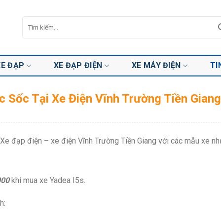
Tìm
kiếm:
XE ĐẠP
XE ĐẠP ĐIỆN
XE MÁY ĐIỆN
TI
 Sốc Tại Xe Điện Vĩnh Trường Tiền Giang
 Xe đạp điện – xe điện Vĩnh Trường Tiền Giang với các mẫu xe nh
000
khi mua xe Yadea I5s.
h: