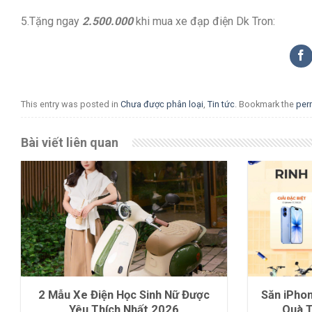
5.Tặng ngay
2.500.000
khi mua xe đạp điện Dk Tron:
This entry was posted in
Chưa được phân loại
,
Tin tức
. Bookmark the
per
Bài viết liên quan
2 Mẫu Xe Điện Học Sinh Nữ Được
Săn iPho
Yêu Thích Nhất 2026
Quà 