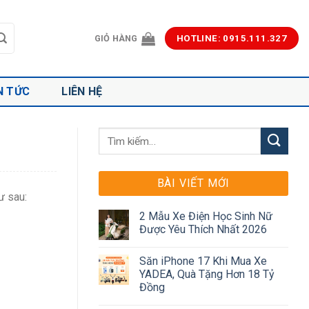
GIỎ HÀNG
HOTLINE: 0915.111.327
N TỨC
LIÊN HỆ
BÀI VIẾT MỚI
ư sau:
2 Mẫu Xe Điện Học Sinh Nữ
Được Yêu Thích Nhất 2026
Săn iPhone 17 Khi Mua Xe
YADEA, Quà Tặng Hơn 18 Tỷ
Đồng