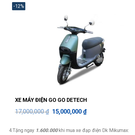
-12%
XE MÁY ĐIỆN GO GO DETECH
Giá
Giá
17,000,000
₫
15,000,000
₫
gốc
hiện
là:
tại
17,000,000 ₫.
là:
15,000,000 ₫.
4.Tặng ngay
1.600.000
khi mua xe đạp điện Dk Mikumax: