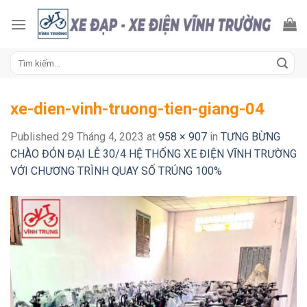
Skip
to
content
Tìm
kiếm:
xe-dien-vinh-truong-tien-giang-04
Published
29 Tháng 4, 2023
at
958 × 907
in
TƯNG BỪNG
CHÀO ĐÓN ĐẠI LỄ 30/4 HỆ THỐNG XE ĐIỆN VĨNH TRƯỜNG
VỚI CHƯƠNG TRÌNH QUAY SỐ TRÚNG 100%