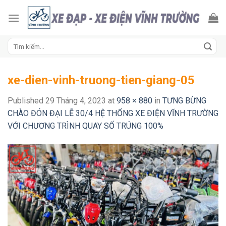
Skip
to
content
Tìm
kiếm:
xe-dien-vinh-truong-tien-giang-05
Published
29 Tháng 4, 2023
at
958 × 880
in
TƯNG BỪNG
CHÀO ĐÓN ĐẠI LỄ 30/4 HỆ THỐNG XE ĐIỆN VĨNH TRƯỜNG
VỚI CHƯƠNG TRÌNH QUAY SỐ TRÚNG 100%