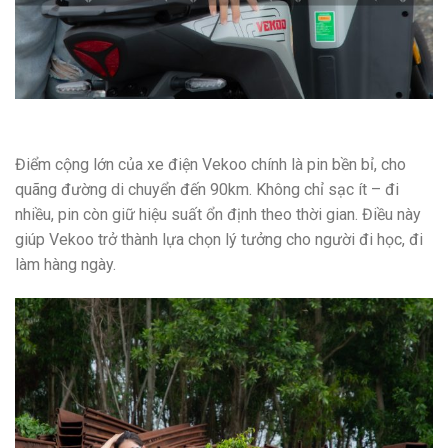
Điểm cộng lớn của xe điện Vekoo chính là pin bền bỉ, cho
quãng đường di chuyển đến 90km. Không chỉ sạc ít – đi
nhiều, pin còn giữ hiệu suất ổn định theo thời gian. Điều này
giúp Vekoo trở thành lựa chọn lý tưởng cho người đi học, đi
làm hàng ngày.