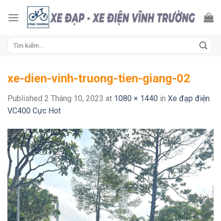
Skip
to
content
Tìm
kiếm:
xe-dien-vinh-truong-tien-giang-02
Published
2 Tháng 10, 2023
at
1080 × 1440
in
Xe đạp điện
VC400 Cực Hot