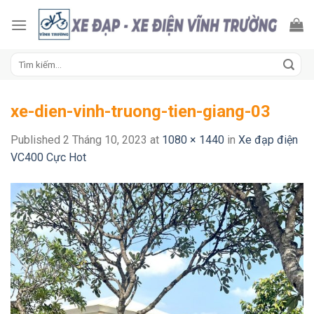
Skip
to
content
Tìm
kiếm:
xe-dien-vinh-truong-tien-giang-03
Published
2 Tháng 10, 2023
at
1080 × 1440
in
Xe đạp điện
VC400 Cực Hot