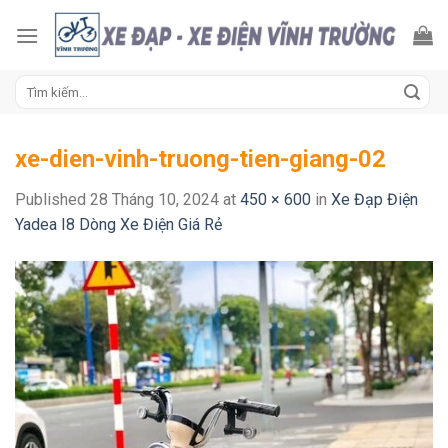
Skip
to
content
Tìm
kiếm:
xe-dien-vinh-truong-tien-giang-02
Published
28 Tháng 10, 2024
at
450 × 600
in
Xe Đạp Điện
Yadea I8 Dòng Xe Điện Giá Rẻ