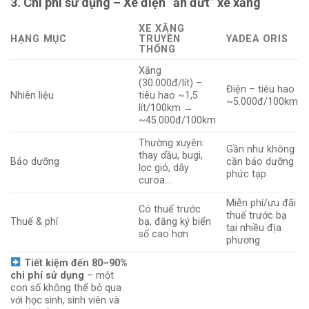
3. Chi phí sử dụng – Xe điện “ăn đứt” xe xăng
XE XĂNG
HẠNG MỤC
TRUYỀN
YADEA ORIS
THỐNG
Xăng
(30.000đ/lít) –
Điện – tiêu hao
Nhiên liệu
tiêu hao ~1,5
~5.000đ/100km
lít/100km →
~45.000đ/100km
Thường xuyên:
Gần như không
thay dầu, bugi,
Bảo dưỡng
cần bảo dưỡng
lọc gió, dây
phức tạp
curoa…
Miễn phí/ưu đãi
Có thuế trước
thuế trước bạ
Thuế & phí
bạ, đăng ký biển
tại nhiều địa
số cao hơn
phương
Tiết kiệm đến 80–90%
chi phí sử dụng
– một
con số không thể bỏ qua
với học sinh, sinh viên và