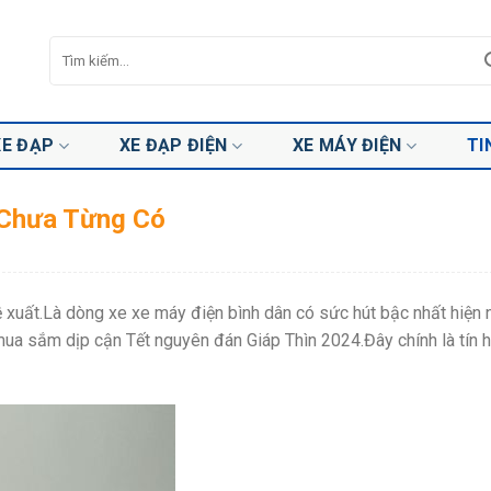
Tìm
kiếm:
XE ĐẠP
XE ĐẠP ĐIỆN
XE MÁY ĐIỆN
TI
 Chưa Từng Có
ề xuất.Là dòng xe xe máy điện bình dân có sức hút bậc nhất hiện 
ua sắm dịp cận Tết nguyên đán Giáp Thìn 2024.Đây chính là tín h