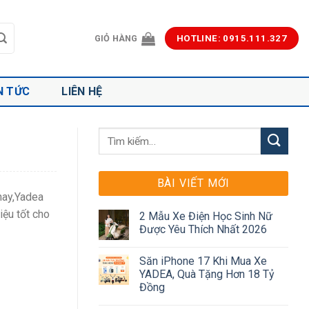
GIỎ HÀNG
HOTLINE: 0915.111.327
N TỨC
LIÊN HỆ
BÀI VIẾT MỚI
nay,Yadea
iệu tốt cho
2 Mẫu Xe Điện Học Sinh Nữ
Được Yêu Thích Nhất 2026
Săn iPhone 17 Khi Mua Xe
YADEA, Quà Tặng Hơn 18 Tỷ
Đồng