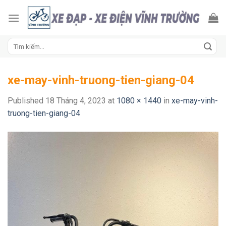
Skip
to
content
Tìm
kiếm:
xe-may-vinh-truong-tien-giang-04
Published
18 Tháng 4, 2023
at
1080 × 1440
in
xe-may-vinh-
truong-tien-giang-04