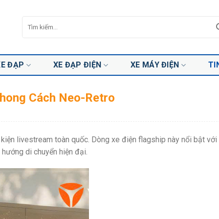
Tìm
kiếm:
XE ĐẠP
XE ĐẠP ĐIỆN
XE MÁY ĐIỆN
TI
Phong Cách Neo-Retro
ện livestream toàn quốc. Dòng xe điện flagship này nổi bật với 
u hướng di chuyển hiện đại.