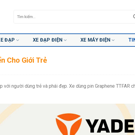
Tìm
kiếm:
XE ĐẠP
XE ĐẠP ĐIỆN
XE MÁY ĐIỆN
TI
n Cho Giới Trẻ
p với người dùng trẻ và phái đẹp. Xe dùng pin Graphene TTFAR c