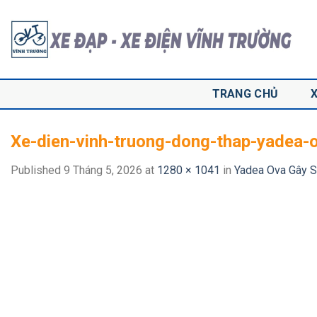
Skip
to
content
TRANG CHỦ
Xe-dien-vinh-truong-dong-thap-yadea-ov
Published
9 Tháng 5, 2026
at
1280 × 1041
in
Yadea Ova Gây Số