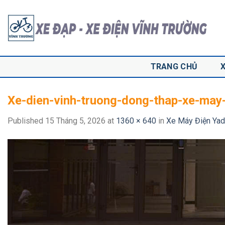
Skip
to
content
TRANG CHỦ
Xe-dien-vinh-truong-dong-thap-xe-may
Published
15 Tháng 5, 2026
at
1360 × 640
in
Xe Máy Điện Ya