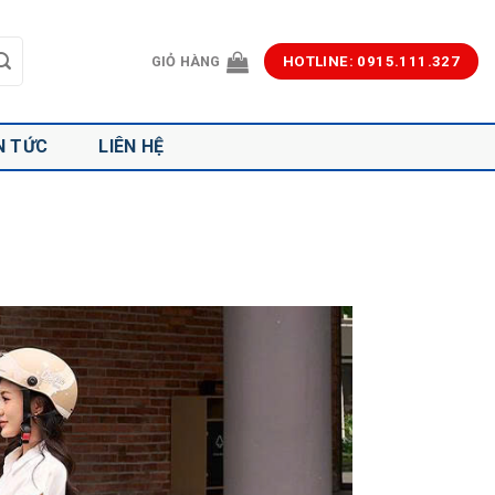
GIỎ HÀNG
HOTLINE: 0915.111.327
N TỨC
LIÊN HỆ