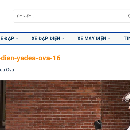
Tìm
kiếm:
XE ĐẠP
XE ĐẠP ĐIỆN
XE MÁY ĐIỆN
TI
-dien-yadea-ova-16
dea Ova