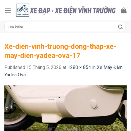
Skip
to
content
Tìm
kiếm:
Xe-dien-vinh-truong-dong-thap-xe-
may-dien-yadea-ova-17
Published
15 Tháng 5, 2026
at
1280 × 854
in
Xe Máy Điện
Yadea Ova