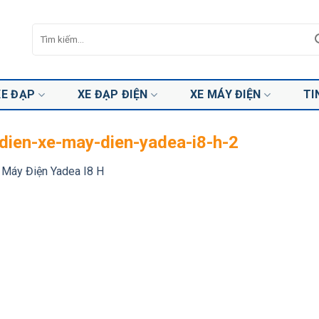
Tìm
kiếm:
XE ĐẠP
XE ĐẠP ĐIỆN
XE MÁY ĐIỆN
TI
dien-xe-may-dien-yadea-i8-h-2
 Máy Điện Yadea I8 H