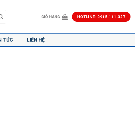
GIỎ HÀNG
HOTLINE: 0915.111.327
N TỨC
LIÊN HỆ