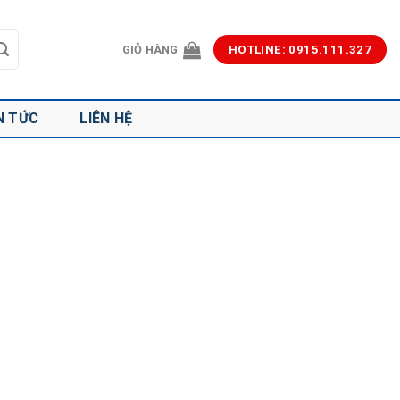
GIỎ HÀNG
HOTLINE: 0915.111.327
N TỨC
LIÊN HỆ