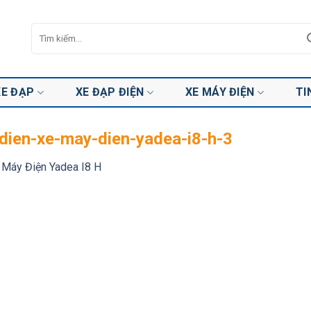
Tìm
kiếm:
XE ĐẠP
XE ĐẠP ĐIỆN
XE MÁY ĐIỆN
TI
dien-xe-may-dien-yadea-i8-h-3
 Máy Điện Yadea I8 H